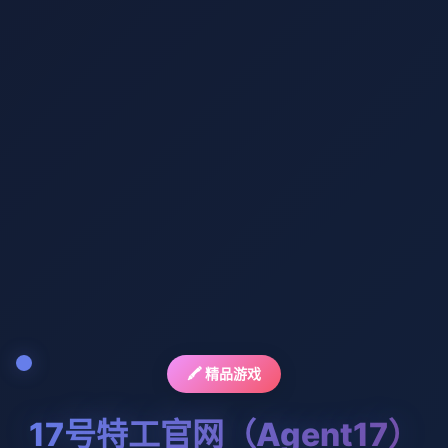
🖍️ 精品游戏
17号特工官网（Agent17）