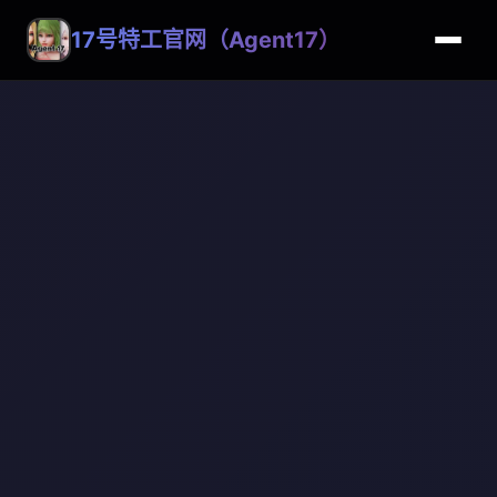
17号特工官网（Agent17）