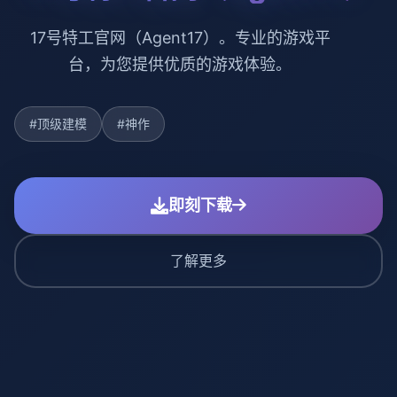
17号特工官网（Agent17）。专业的游戏平
台，为您提供优质的游戏体验。
#顶级建模
#神作
即刻下载
了解更多