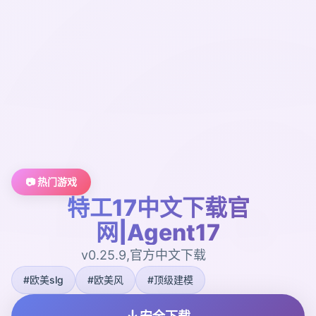
📷 热门游戏
特工17中文下载官
网|Agent17
v0.25.9,官方中文下载
#欧美slg
#欧美风
#顶级建模