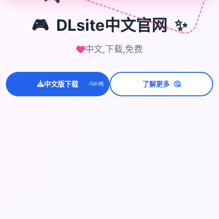
🎮
DLsite中文官网
✨
中文,下载,免费
💫
✨
⭐
🤔
中文版下载
了解更多