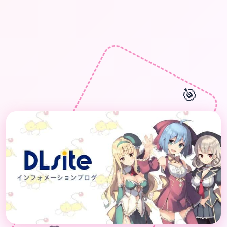
🎯
🎊
🎁