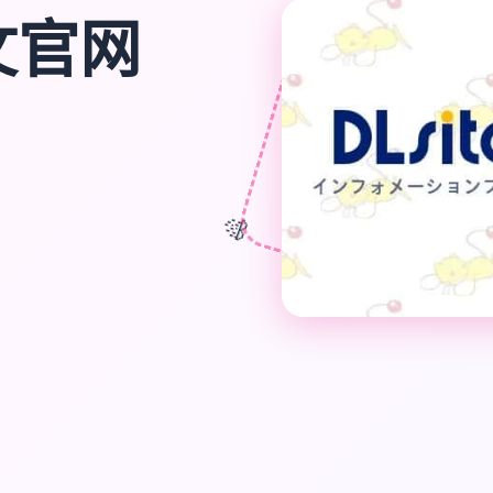
中文官网
🎊