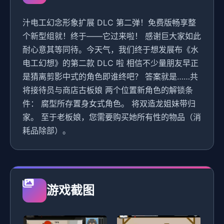
汁电工幻念形象扩展 DLC 第二弹！免费版畅享整
个新型组就！终于——它过来啦！ 感谢巨大家如此
耐心意其等同待。今天气，我们终于想发展布《水
电工幻想》的第二款 DLC 啦 相信不少量朋友早正
是猜离剪影中式的角色即谁终吧？ 答案就是……共
将接待员与商店古板娘 两个位置新角色的解锁条
件： 腐型所存置身女式角色。 将双造龙姐妹带归
家。 至于老板娘，您需要购买她所有性的物品（消
耗品除部）。
游戏截图