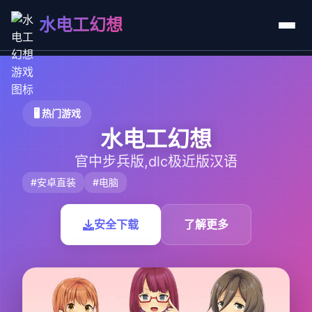
水电工幻想
🖥️ 热门游戏
水电工幻想
官中步兵版,dlc极近版汉语
#安卓直装
#电脑
安全下载
了解更多