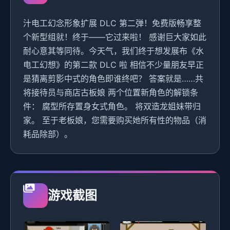
汁电工幻念形象扩展 DLC 第二弹！免费版畅享整
个新型组就！终于——它过来啦！ 感谢巨大家如此
耐心意其等同待。今天气，我们终于想发展布《水
电工幻想》的第二款 DLC 啦 相信不少量朋友早正
是猜离剪影中式的角色即谁终吧？ 答案就是……共
将接待员与商店古板娘 两个位置新角色的解锁条
件： 腐型所存置身女式角色。 将双造龙姐妹带归
家。 至于老板娘，您需要购买她所有性的物品（消
耗品除部）。
游戏截图