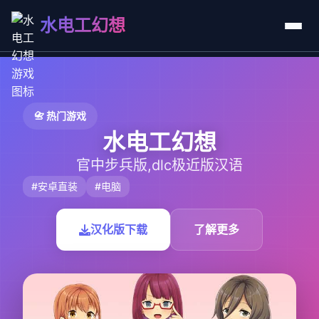
水电工幻想
📇 热门游戏
水电工幻想
官中步兵版,dlc极近版汉语
#安卓直装
#电脑
汉化版下载
了解更多