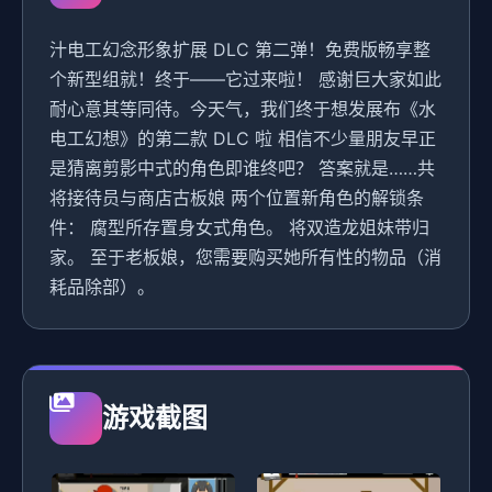
汁电工幻念形象扩展 DLC 第二弹！免费版畅享整
个新型组就！终于——它过来啦！ 感谢巨大家如此
耐心意其等同待。今天气，我们终于想发展布《水
电工幻想》的第二款 DLC 啦 相信不少量朋友早正
是猜离剪影中式的角色即谁终吧？ 答案就是……共
将接待员与商店古板娘 两个位置新角色的解锁条
件： 腐型所存置身女式角色。 将双造龙姐妹带归
家。 至于老板娘，您需要购买她所有性的物品（消
耗品除部）。
游戏截图