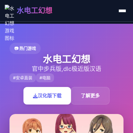
水电工幻想
📷 热门游戏
水电工幻想
官中步兵版,dlc极近版汉语
#安卓直装
#电脑
汉化版下载
了解更多