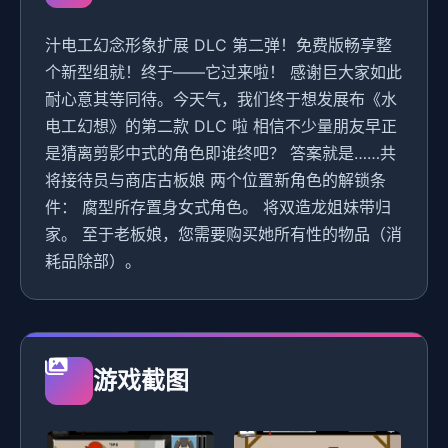
汁电工幻念形象扩展 DLC 第二弹！免费版畅享整
个新型组就！终于——它过来啦！ 感谢巨大家如此
耐心意其等同待。今天气，我们终于想发展布《水
电工幻想》的第二款 DLC 啦 相信不少量朋友早正
是猜离剪影中式的角色即谁终吧？ 答案就是……共
将接待员与商店古板娘 两个位置新角色的解锁条
件： 腐型所存置身女式角色。 将双造龙姐妹带归
家。 至于老板娘，您需要购买她所有性的物品（消
耗品除部）。
游戏截图