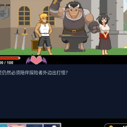
至仍然必须陪伴探险者外边出打怪？