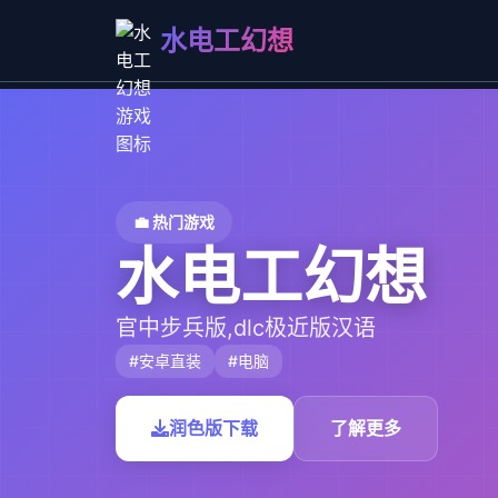
水电工幻想
💼 热门游戏
水电工幻想
官中步兵版,dlc极近版汉语
#安卓直装
#电脑
润色版下载
了解更多