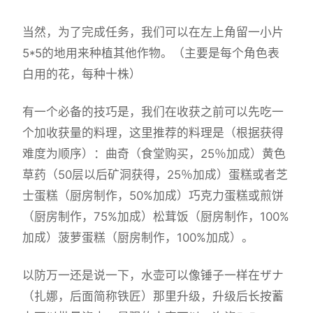
当然，为了完成任务，我们可以在左上角留一小片
5*5的地用来种植其他作物。（主要是每个角色表
白用的花，每种十株）
有一个必备的技巧是，我们在收获之前可以先吃一
个加收获量的料理，这里推荐的料理是（根据获得
难度为顺序）：曲奇（食堂购买，25％加成）黄色
草药（50层以后矿洞获得，25％加成）蛋糕或者芝
士蛋糕（厨房制作，50%加成）巧克力蛋糕或煎饼
（厨房制作，75%加成）松茸饭（厨房制作，100%
加成）菠萝蛋糕（厨房制作，100%加成）。
以防万一还是说一下，水壶可以像锤子一样在ザナ
（扎娜，后面简称铁匠）那里升级，升级后长按蓄