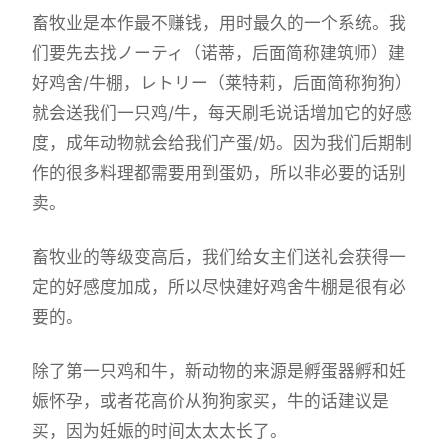
畜牧业是本作最不赚钱，用时最久的一个系统。我
们要先去找ノーティ（诺蒂，后面简称建筑师）建
好鸡舍/牛棚，レトリー（莱特莉，后面简称狗狗）
就会送我们一只鸡/牛，每天刷毛说话增加它的好感
度，成年动物就会给我们产蛋/奶。因为我们后期制
作的很多料理都需要用到蛋奶，所以非必要的话别
卖。
畜牧业的等级变高后，我们给女主们送礼会获得一
定的好感度加成，所以尽快建好鸡舍牛棚是很有必
要的。
除了第一只鸡和牛，新动物的来源是孵蛋器孵和妊
娠怀孕，或者花高价从狗狗家买，牛的话建议是
买，因为妊娠的时间太太太长了。