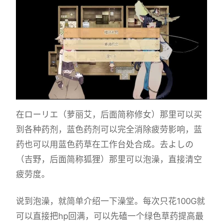
在ローリエ（萝丽艾，后面简称修女）那里可以买
到各种药剂，蓝色药剂可以完全消除疲劳影响，蓝
药也可以用蓝色药草在工作台处合成。去よしの
（吉野，后面简称狐狸）那里可以泡澡，直接清空
疲劳度。
说到泡澡，就简单介绍一下澡堂。每次只花100G就
可以直接把hp回满，可以先磕一个绿色草药提高最